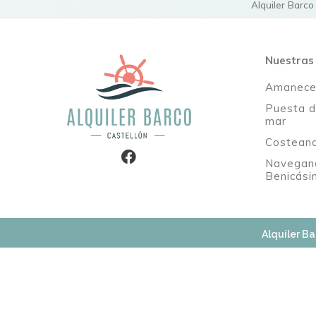
Alquiler Barco
Nuestras 
Amanecer
Puesta d
mar
Costeand
Navegan
Benicási
Alquiler Ba